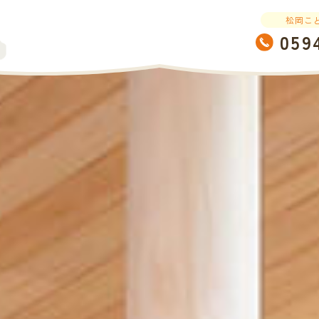
松岡こ
059